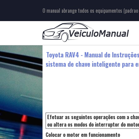
O manual abrange todos os equipamentos (padrao e
Toyota RAV4 - Manual de Instruçõe
sistema de chave inteligente para 
Efetuar as seguintes operações com a chav
ou altera os modos do interruptor do motor
Colocar o motor em funcionamento