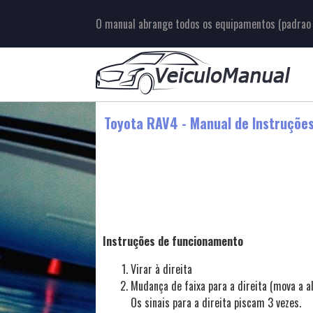
O manual abrange todos os equipamentos (padrao e
Toyota RAV4 - Manual de Instruçõe
Instruções de funcionamento
Virar à direita
Mudança de faixa para a direita (mova a a
Os sinais para a direita piscam 3 vezes.