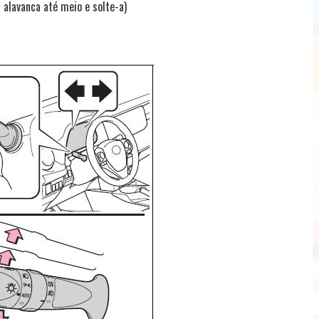
alavanca até meio e solte-a)