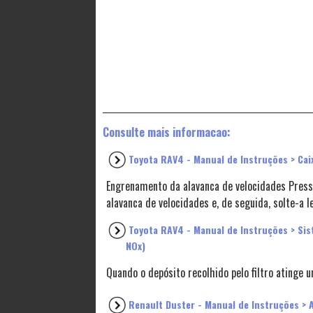
Consulte mais informacao:
Toyota RAV4 - Manual de Instruções > Cai
Engrenamento da alavanca de velocidades Pres
alavanca de velocidades e, de seguida, solte-a 
Toyota RAV4 - Manual de Instruções > Sis
NOx)
Quando o depósito recolhido pelo filtro ating
Renault Duster - Manual de Instruções >