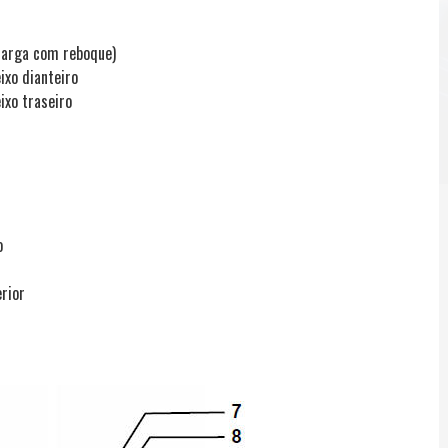
carga com reboque)
ixo dianteiro
ixo traseiro
o
rior