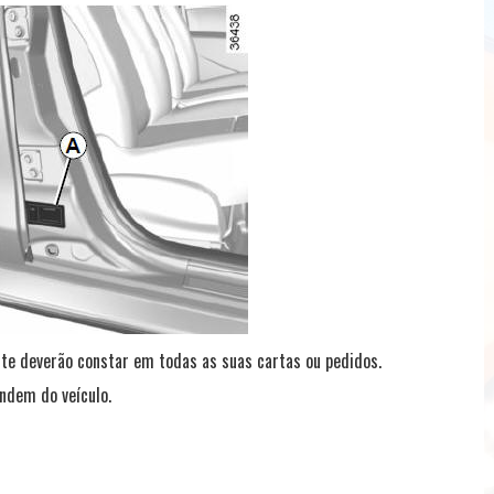
nte deverão constar em todas as suas cartas ou pedidos.
ndem do veículo.