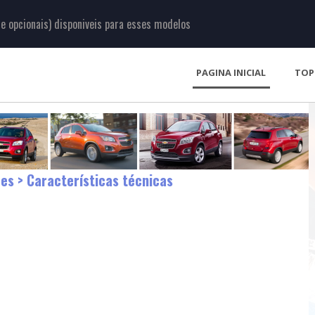
 opcionais) disponiveis para esses modelos
PAGINA INICIAL
TOP
ões
> Características técnicas