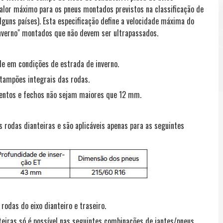
 valor máximo para os pneus montados previstos na classificação de
lguns países). Esta especificação define a velocidade máxima do
inverno" montados que não devem ser ultrapassados.
ade em condições de estrada de inverno.
 tampões integrais das rodas.
ementos e fechos não sejam maiores que 12 mm.
rodas dianteiras e são aplicáveis apenas para as seguintes
odas do eixo dianteiro e traseiro.
teiras só é possível nas seguintes combinações de jantes/pneus.