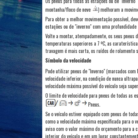
Os pneus para todas as estações ou de "inverno
montanha/floco de neve
) melhoram a movime
Para obter a melhor movimentação possível, dev
estações ou de "inverno" com uma profundidade
Volte a montar, atempadamente, os seus pneus d
temperaturas superiores a 7 ºC, as caraterística
travagem é mais curta, os ruídos de rolamento s
Símbolo da velocidade
Pode utilizar pneus de "Inverno" (marcados com
velocidade inferior, na condição de nunca ultra
velocidade máxima possível do veículo seja super
O limite de velocidade para pneus de todas as e
Pneus.
Se o veículo estiver equipado com pneus de todas
como a velocidade máxima especificada para o veí
aviso com o valor máximo do orçamento para a c
interior do veículo e em um lugar constantemente