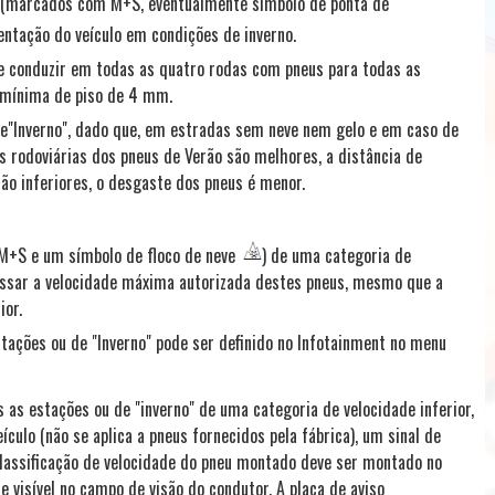
" (marcados com M+S, eventualmente símbolo de ponta de
ntação do veículo em condições de inverno.
e conduzir em todas as quatro rodas com pneus para todas as
 mínima de piso de 4 mm.
e"Inverno", dado que, em estradas sem neve nem gelo e em caso de
s rodoviárias dos pneus de Verão são melhores, a distância de
ão inferiores, o desgaste dos pneus é menor.
 M+S e um símbolo de floco de neve
) de uma categoria de
passar a velocidade máxima autorizada destes pneus, mesmo que a
ior.
stações ou de "Inverno" pode ser definido no Infotainment no menu
 as estações ou de "inverno" de uma categoria de velocidade inferior,
culo (não se aplica a pneus fornecidos pela fábrica), um sinal de
lassificação de velocidade do pneu montado deve ser montado no
 visível no campo de visão do condutor. A placa de aviso