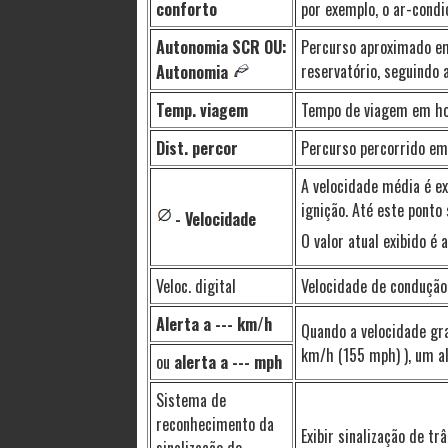
conforto
por exemplo, o ar-condi
Autonomia SCR OU:
Percurso aproximado em
reservatório, seguindo
Autonomia
Temp. viagem
Tempo de viagem em hora
Dist. percor
Percurso percorrido em 
A velocidade média é e
ignição. Até este ponto 
- Velocidade
O valor atual exibido é 
Veloc. digital
Velocidade de condução 
Alerta a --- km/h
Quando a velocidade gr
km/h (155 mph) ), um ale
ou
alerta a --- mph
Sistema de
reconhecimento da
Exibir sinalização de tr