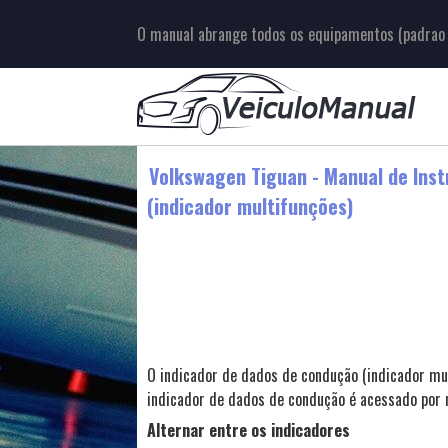
O manual abrange todos os equipamentos (padrao e
Volkswagen Tiguan - Manual de Inst
(indicador multifunções)
O indicador de dados de condução (indicador mu
indicador de dados de condução é acessado por 
Alternar entre os indicadores