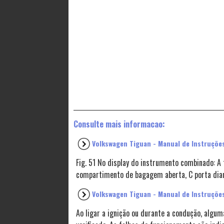
Consulte mais informacao:
Volkswagen Tiguan - Manual de Instruções
Fig. 51 No display do instrumento combinado: 
compartimento de bagagem aberta, C porta diant
Volkswagen Tiguan - Manual de Instruções
Ao ligar a ignição ou durante a condução, algu