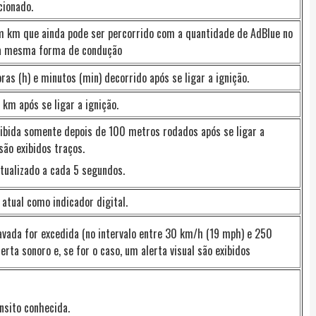
cionado.
 km que ainda pode ser percorrido com a quantidade de AdBlue no
 a mesma forma de condução
s (h) e minutos (min) decorrido após se ligar a ignição.
km após se ligar a ignição.
xibida somente depois de 100 metros rodados após se ligar a
são exibidos traços.
atualizado a cada 5 segundos.
atual como indicador digital.
avada for excedida (no intervalo entre 30 km/h (19 mph) e 250
rta sonoro e, se for o caso, um alerta visual são exibidos
ânsito conhecida.