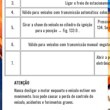
3.
Ligar o freio de estacionamen
4.
Válido para: veículos com transmissão automática: colocar
Pressio
Girar a chave do veículo no cilindro da ignição
5.
134. Se 
para a posição → Fig. 133 0 .
6.
Válido para: veículos com transmissão manual: engata
Abrir a 
7.
eletrônic
ATENÇÃO
Nunca desligar o motor enquanto o veículo estiver em
movimento. Isso pode causar a perda de controle do
veículo, acidentes e ferimentos graves.