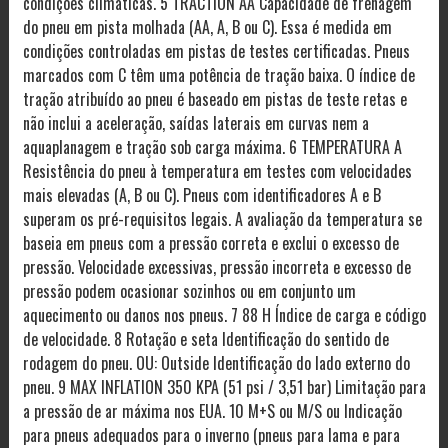
condições climáticas. 5 TRACTION AA Capacidade de frenagem
do pneu em pista molhada (AA, A, B ou C). Essa é medida em
condições controladas em pistas de testes certificadas. Pneus
marcados com C têm uma potência de tração baixa. O índice de
tração atribuído ao pneu é baseado em pistas de teste retas e
não inclui a aceleração, saídas laterais em curvas nem a
aquaplanagem e tração sob carga máxima. 6 TEMPERATURA A
Resistência do pneu à temperatura em testes com velocidades
mais elevadas (A, B ou C). Pneus com identificadores A e B
superam os pré-requisitos legais. A avaliação da temperatura se
baseia em pneus com a pressão correta e exclui o excesso de
pressão. Velocidade excessivas, pressão incorreta e excesso de
pressão podem ocasionar sozinhos ou em conjunto um
aquecimento ou danos nos pneus. 7 88 H Índice de carga e código
de velocidade. 8 Rotação e seta Identificação do sentido de
rodagem do pneu. OU: Outside Identificação do lado externo do
pneu. 9 MAX INFLATION 350 KPA (51 psi / 3,51 bar) Limitação para
a pressão de ar máxima nos EUA. 10 M+S ou M/S ou Indicação
para pneus adequados para o inverno (pneus para lama e para