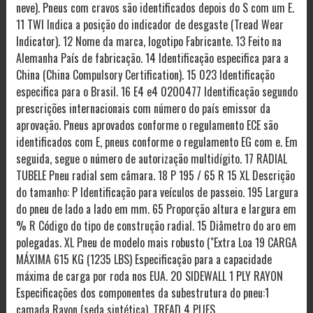
neve). Pneus com cravos são identificados depois do S com um E.
11 TWI Indica a posição do indicador de desgaste (Tread Wear
Indicator). 12 Nome da marca, logotipo Fabricante. 13 Feito na
Alemanha País de fabricação. 14 Identificação especifica para a
China (China Compulsory Certification). 15 023 Identificação
especifica para o Brasil. 16 E4 e4 0200477 Identificação segundo
prescrições internacionais com número do país emissor da
aprovação. Pneus aprovados conforme o regulamento ECE são
identificados com E, pneus conforme o regulamento EG com e. Em
seguida, segue o número de autorização multidígito. 17 RADIAL
TUBELE Pneu radial sem câmara. 18 P 195 / 65 R 15 XL Descrição
do tamanho: P Identificação para veículos de passeio. 195 Largura
do pneu de lado a lado em mm. 65 Proporção altura e largura em
% R Código do tipo de construção radial. 15 Diâmetro do aro em
polegadas. XL Pneu de modelo mais robusto ("Extra Loa 19 CARGA
MÁXIMA 615 KG (1235 LBS) Especificação para a capacidade
máxima de carga por roda nos EUA. 20 SIDEWALL 1 PLY RAYON
Especificações dos componentes da subestrutura do pneu:1
camada Rayon (seda sintética). TREAD 4 PLIES