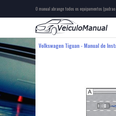
O manual abrange todos os equipamentos (padrao e
Volkswagen Tiguan - Manual de Inst