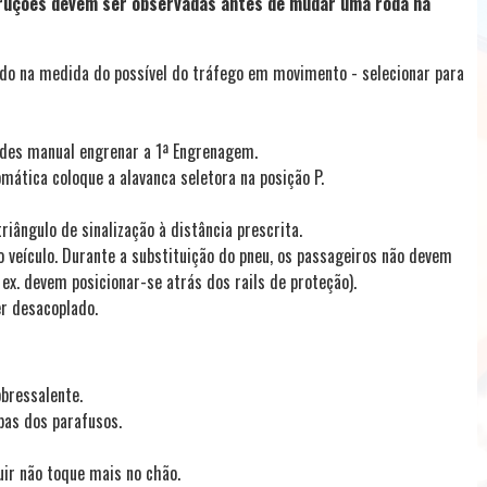
truções devem ser observadas antes de mudar uma roda na
l do na medida do possível do tráfego em movimento - selecionar para
ades manual engrenar a 1ª Engrenagem.
mática coloque a alavanca seletora na posição P.
riângulo de sinalização à distância prescrita.
 veículo. Durante a substituição do pneu, os passageiros não devem
ex. devem posicionar-se atrás dos rails de proteção).
er desacoplado.
bressalente.
pas dos parafusos.
tuir não toque mais no chão.