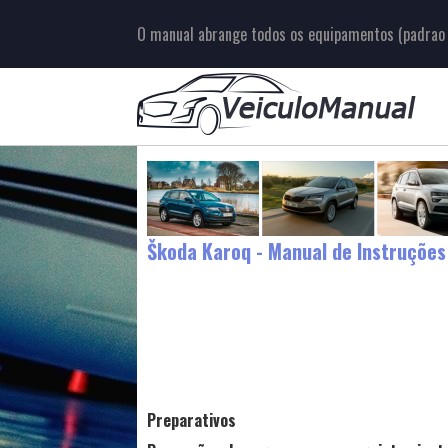
O manual abrange todos os equipamentos (padrao e
Škoda Karoq - Manual de Instruções
Preparativos