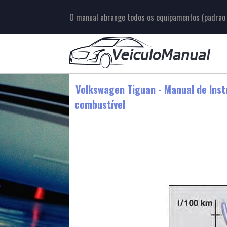
O manual abrange todos os equipamentos (padrao e
Volkswagen Tiguan - Manual de Inst
combustível