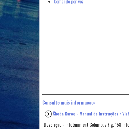
Comando por voz
Consulte mais informacao:
Škoda Karoq - Manual de Instruções > Vis
Descrição - Infotainment Columbus Fig. 158 Inf