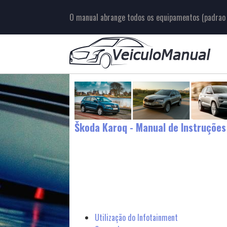
O manual abrange todos os equipamentos (padrao e
Škoda Karoq - Manual de Instruções
Utilização do Infotainment