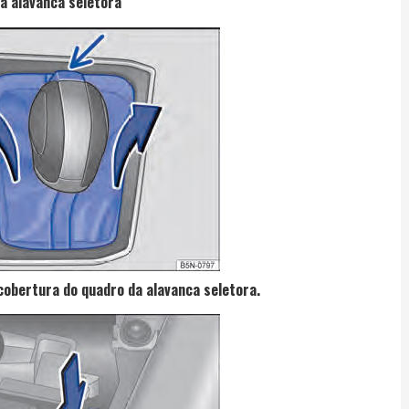
a alavanca seletora
 cobertura do quadro da alavanca seletora.