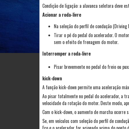
Condição de ligação: a alavanca seletora deve es
Acionar a roda-livre
Na seleção do perfil de condução (Driving 
Tirar o pé do pedal do acelerador. O mot
sem o efeito de frenagem do motor.
Interromper a roda-livre
Pisar brevemente no pedal do freio ou pu
kick-down
A função kick-down permite uma aceleração máxim
Ao pisar totalmente no pedal do acelerador, a 
velocidade da rotação do motor. Deste modo, apro
Com o kick-down, o aumento de marcha ocorre s
Se, em veículos com seleção do perfil de conduçã
Eco e o acelerador for acionado acima do ponto 