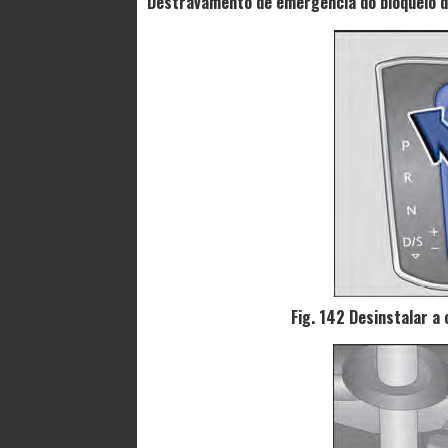
Destravamento de emergência do bloqueio d
Fig. 142 Desinstalar a