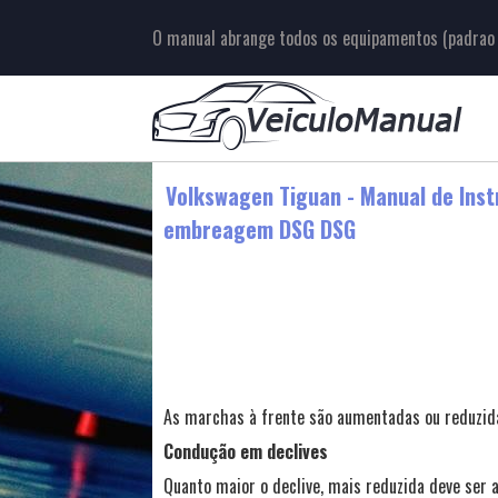
O manual abrange todos os equipamentos (padrao e
Volkswagen Tiguan - Manual de Inst
embreagem DSG DSG
As marchas à frente são aumentadas ou reduzi
Condução em declives
Quanto maior o declive, mais reduzida deve ser